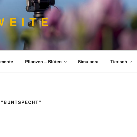
 E I T E
imente
Pflanzen – Blüten
Simulacra
Tierisch
 "BUNTSPECHT"