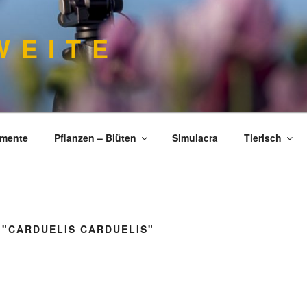
 E I T E
imente
Pflanzen – Blüten
Simulacra
Tierisch
 "CARDUELIS CARDUELIS"