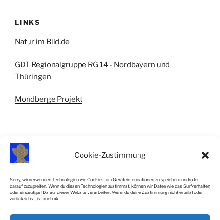
LINKS
Natur im Bild.de
GDT Regionalgruppe RG 14 - Nordbayern und
Thüringen
Mondberge Projekt
Cookie-Zustimmung
IMPRESSUM
Sorry, wir verwenden Technologien wie Cookies, um Geräteinformationen zu speichern und/oder
darauf zuzugreifen. Wenn du diesen Technologien zustimmst, können wir Daten wie das Surfverhalten
Impressum
oder eindeutige IDs auf dieser Website verarbeiten. Wenn du deine Zustimmung nicht erteilst oder
zurückziehst, ist auch ok.
Cookie-Richtlinie (EU)