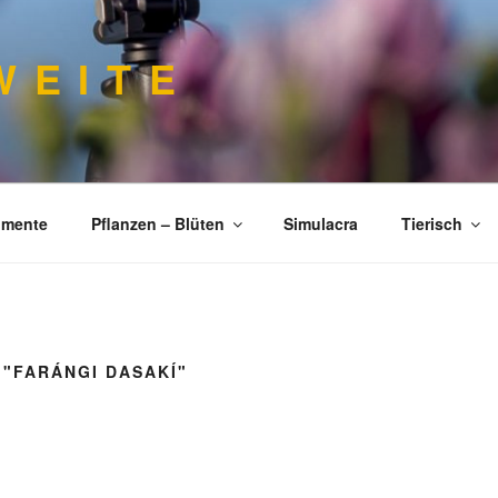
 E I T E
imente
Pflanzen – Blüten
Simulacra
Tierisch
 "FARÁNGI DASAKÍ"