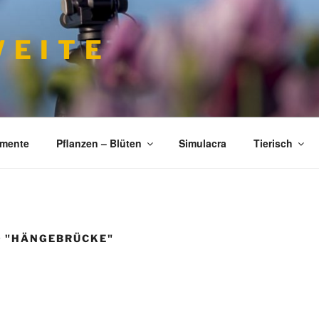
 E I T E
imente
Pflanzen – Blüten
Simulacra
Tierisch
D "HÄNGEBRÜCKE"