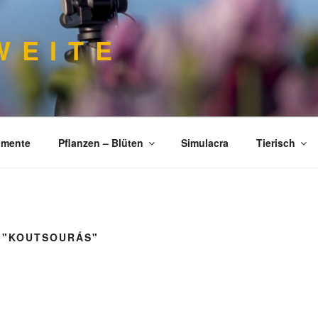
 E I T E
imente
Pflanzen – Blüten
Simulacra
Tierisch
 "KOUTSOURÁS"