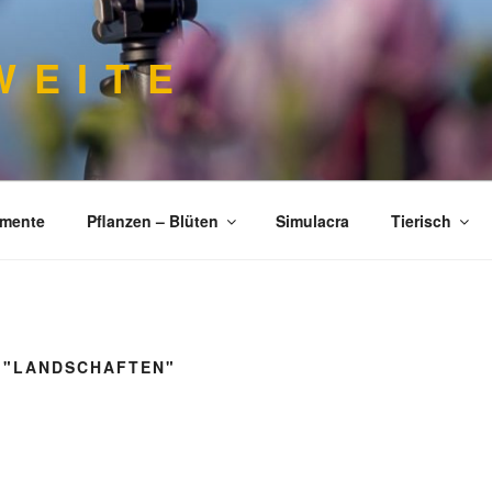
 E I T E
imente
Pflanzen – Blüten
Simulacra
Tierisch
 "LANDSCHAFTEN"