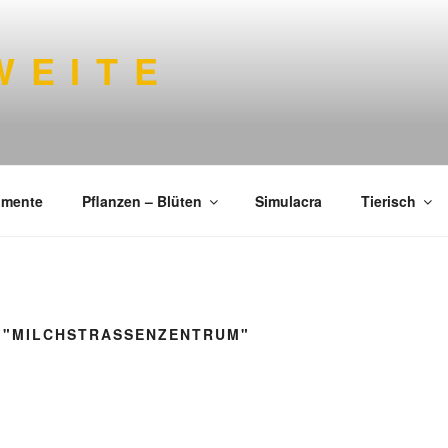
 E I T E
imente
Pflanzen – Blüten
Simulacra
Tierisch
 "MILCHSTRASSENZENTRUM"