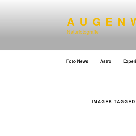
Zum
Inhalt
A U G E N W
springen
Naturfotografie
Foto News
Astro
Exper
IMAGES TAGGED