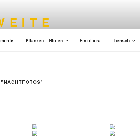
 E I T E
imente
Pflanzen – Blüten
Simulacra
Tierisch
 "NACHTFOTOS"