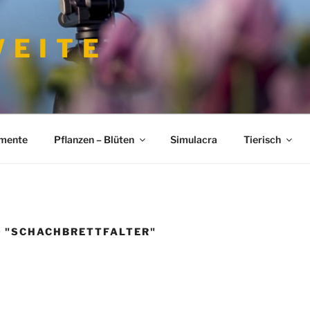
 E I T E
imente
Pflanzen – Blüten
Simulacra
Tierisch
D "SCHACHBRETTFALTER"