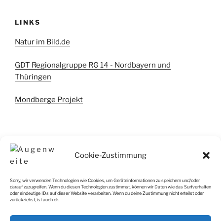
LINKS
Natur im Bild.de
GDT Regionalgruppe RG 14 - Nordbayern und
Thüringen
Mondberge Projekt
Cookie-Zustimmung
IMPRESSUM
Sorry, wir verwenden Technologien wie Cookies, um Geräteinformationen zu speichern und/oder
darauf zuzugreifen. Wenn du diesen Technologien zustimmst, können wir Daten wie das Surfverhalten
Impressum
oder eindeutige IDs auf dieser Website verarbeiten. Wenn du deine Zustimmung nicht erteilst oder
zurückziehst, ist auch ok.
Cookie-Richtlinie (EU)