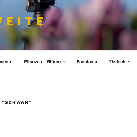
 E I T E
imente
Pflanzen – Blüten
Simulacra
Tierisch
D "SCHWAN"