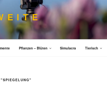
 E I T E
imente
Pflanzen – Blüten
Simulacra
Tierisch
 "SPIEGELUNG"