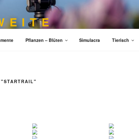
 E I T E
imente
Pflanzen – Blüten
Simulacra
Tierisch
 "STARTRAIL"