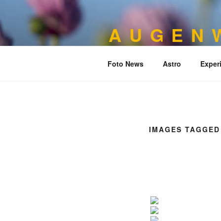
Zum
Inhalt
A U G E N W
springen
Naturfotografie
Foto News
Astro
Exper
IMAGES TAGGED