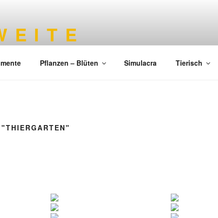
 E I T E
imente
Pflanzen – Blüten
Simulacra
Tierisch
 "THIERGARTEN"