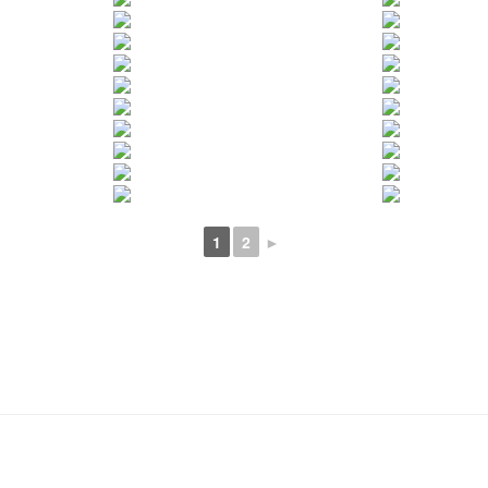
1
2
►