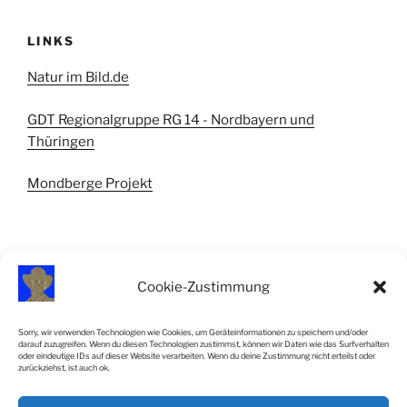
LINKS
Natur im Bild.de
GDT Regionalgruppe RG 14 - Nordbayern und
Thüringen
Mondberge Projekt
Cookie-Zustimmung
IMPRESSUM
Sorry, wir verwenden Technologien wie Cookies, um Geräteinformationen zu speichern und/oder
darauf zuzugreifen. Wenn du diesen Technologien zustimmst, können wir Daten wie das Surfverhalten
Impressum
oder eindeutige IDs auf dieser Website verarbeiten. Wenn du deine Zustimmung nicht erteilst oder
zurückziehst, ist auch ok.
Cookie-Richtlinie (EU)