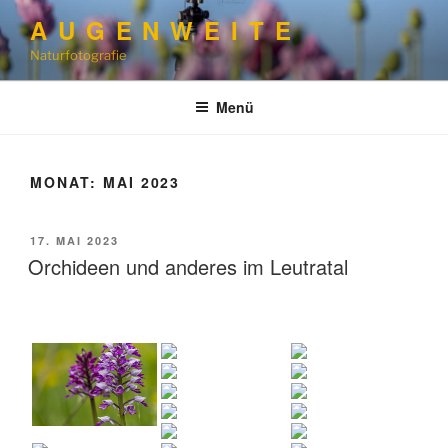
Zum
A U G E N W E I T E
Inhalt
Naturfotografie
springen
Menü
MONAT:
MAI 2023
VERÖFFENTLICHT
17. MAI 2023
AM
Orchideen und anderes im Leutratal