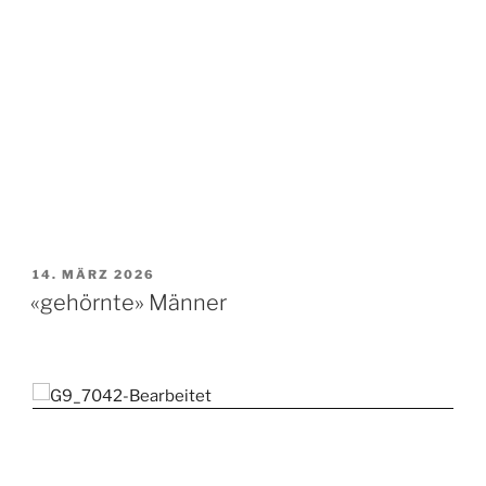
VERÖFFENTLICHT
14. MÄRZ 2026
AM
«gehörnte» Männer