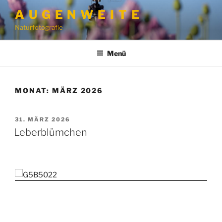
Zum
A U G E N W E I T E
Inhalt
Naturfotografie
springen
Menü
MONAT:
MÄRZ 2026
VERÖFFENTLICHT
31. MÄRZ 2026
AM
Leberblümchen