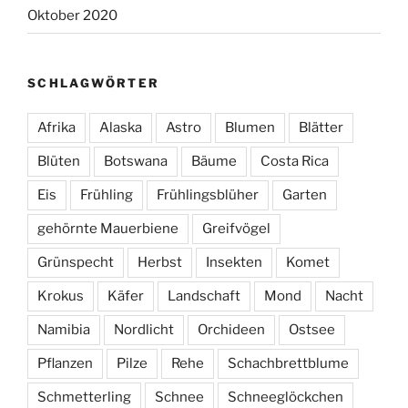
Oktober 2020
SCHLAGWÖRTER
Afrika
Alaska
Astro
Blumen
Blätter
Blüten
Botswana
Bäume
Costa Rica
Eis
Frühling
Frühlingsblüher
Garten
gehörnte Mauerbiene
Greifvögel
Grünspecht
Herbst
Insekten
Komet
Krokus
Käfer
Landschaft
Mond
Nacht
Namibia
Nordlicht
Orchideen
Ostsee
Pflanzen
Pilze
Rehe
Schachbrettblume
Schmetterling
Schnee
Schneeglöckchen