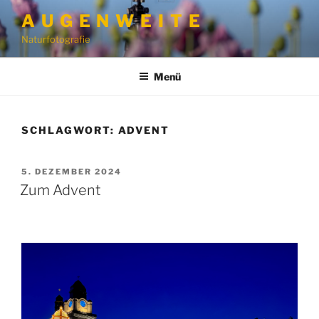
Zum
A U G E N W E I T E
Inhalt
Naturfotografie
springen
Menü
SCHLAGWORT:
ADVENT
VERÖFFENTLICHT
5. DEZEMBER 2024
AM
Zum Advent