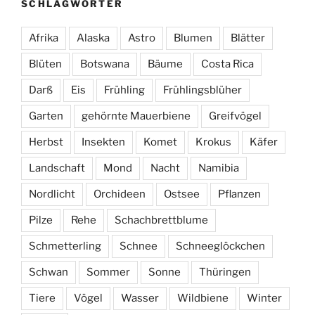
SCHLAGWÖRTER
Afrika
Alaska
Astro
Blumen
Blätter
Blüten
Botswana
Bäume
Costa Rica
Darß
Eis
Frühling
Frühlingsblüher
Garten
gehörnte Mauerbiene
Greifvögel
Herbst
Insekten
Komet
Krokus
Käfer
Landschaft
Mond
Nacht
Namibia
Nordlicht
Orchideen
Ostsee
Pflanzen
Pilze
Rehe
Schachbrettblume
Schmetterling
Schnee
Schneeglöckchen
Schwan
Sommer
Sonne
Thüringen
Tiere
Vögel
Wasser
Wildbiene
Winter