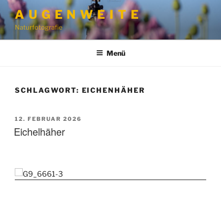
Zum
A U G E N W E I T E
Inhalt
Naturfotografie
springen
Menü
SCHLAGWORT:
EICHENHÄHER
VERÖFFENTLICHT
12. FEBRUAR 2026
AM
Eichelhäher