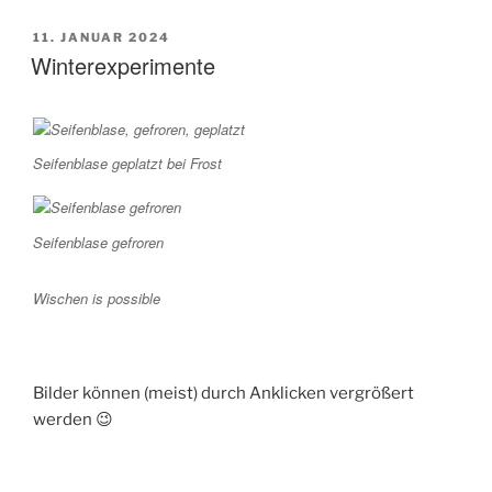
VERÖFFENTLICHT
11. JANUAR 2024
AM
Winterexperimente
Seifenblase geplatzt bei Frost
Seifenblase gefroren
Wischen is possible
Bilder können (meist) durch Anklicken vergrößert
werden 😉