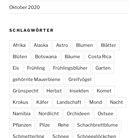
Oktober 2020
SCHLAGWÖRTER
Afrika
Alaska
Astro
Blumen
Blätter
Blüten
Botswana
Bäume
Costa Rica
Eis
Frühling
Frühlingsblüher
Garten
gehörnte Mauerbiene
Greifvögel
Grünspecht
Herbst
Insekten
Komet
Krokus
Käfer
Landschaft
Mond
Nacht
Namibia
Nordlicht
Orchideen
Ostsee
Pflanzen
Pilze
Rehe
Schachbrettblume
Schmetterling
Schnee
Schneeglöckchen