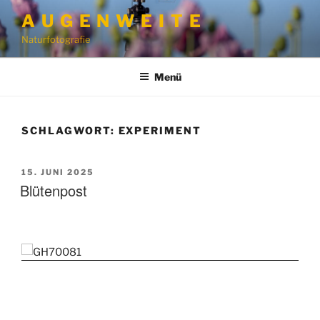
Zum
A U G E N W E I T E
Inhalt
Naturfotografie
springen
Menü
SCHLAGWORT:
EXPERIMENT
VERÖFFENTLICHT
15. JUNI 2025
AM
Blütenpost