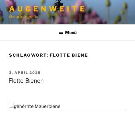
Zum
A U G E N W E I T E
Inhalt
Naturfotografie
springen
Menü
SCHLAGWORT:
FLOTTE BIENE
VERÖFFENTLICHT
3. APRIL 2025
AM
Flotte Bienen