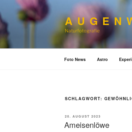
Zum
Inhalt
A U G E N W
springen
Naturfotografie
Foto News
Astro
Exper
SCHLAGWORT:
GEWÖHNLI
VERÖFFENTLICHT
20. AUGUST 2023
AM
Ameisenlöwe