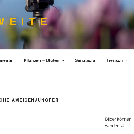
 E I T E
imente
Pflanzen – Blüten
Simulacra
Tierisch
CHE AMEISENJUNGFER
Bilder können 
werden 😉