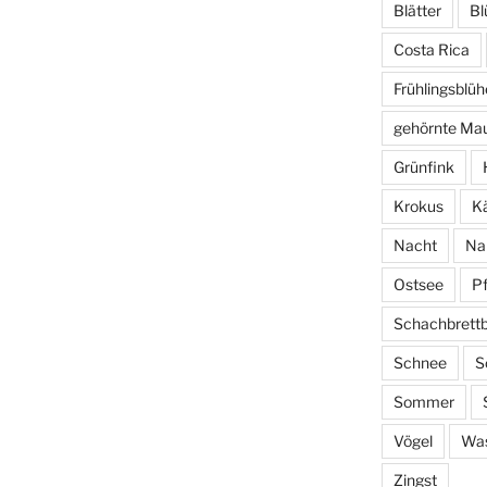
Blätter
Bl
Costa Rica
Frühlingsblüh
gehörnte Ma
Grünfink
Krokus
Kä
Nacht
Na
Ostsee
P
Schachbrett
Schnee
S
Sommer
Vögel
Wa
Zingst