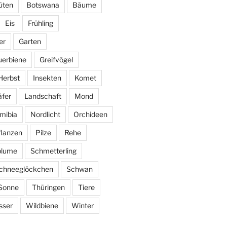
üten
Botswana
Bäume
Eis
Frühling
er
Garten
uerbiene
Greifvögel
Herbst
Insekten
Komet
fer
Landschaft
Mond
mibia
Nordlicht
Orchideen
flanzen
Pilze
Rehe
blume
Schmetterling
chneeglöckchen
Schwan
Sonne
Thüringen
Tiere
sser
Wildbiene
Winter