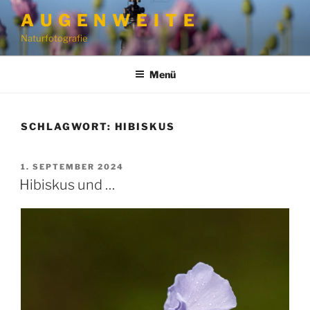
Zum
A U G E N W E I T E
Inhalt
Naturfotografie
springen
Menü
SCHLAGWORT:
HIBISKUS
VERÖFFENTLICHT
1. SEPTEMBER 2024
AM
Hibiskus und …