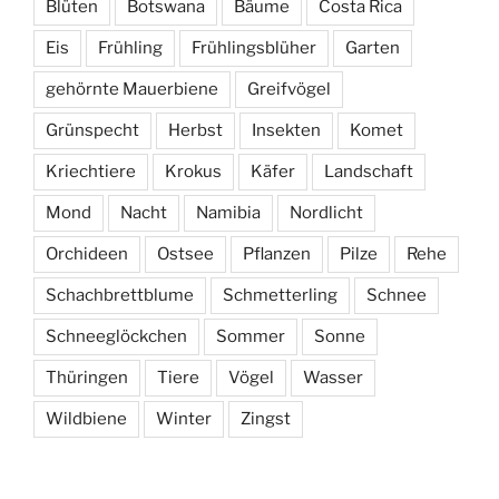
Blüten
Botswana
Bäume
Costa Rica
Eis
Frühling
Frühlingsblüher
Garten
gehörnte Mauerbiene
Greifvögel
Grünspecht
Herbst
Insekten
Komet
Kriechtiere
Krokus
Käfer
Landschaft
Mond
Nacht
Namibia
Nordlicht
Orchideen
Ostsee
Pflanzen
Pilze
Rehe
Schachbrettblume
Schmetterling
Schnee
Schneeglöckchen
Sommer
Sonne
Thüringen
Tiere
Vögel
Wasser
Wildbiene
Winter
Zingst