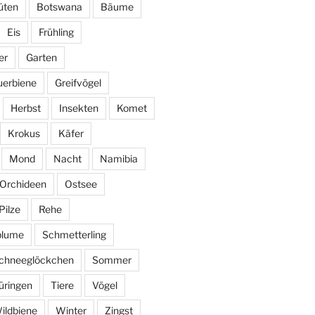
üten
Botswana
Bäume
Eis
Frühling
er
Garten
uerbiene
Greifvögel
Herbst
Insekten
Komet
Krokus
Käfer
Mond
Nacht
Namibia
Orchideen
Ostsee
Pilze
Rehe
blume
Schmetterling
chneeglöckchen
Sommer
üringen
Tiere
Vögel
ildbiene
Winter
Zingst