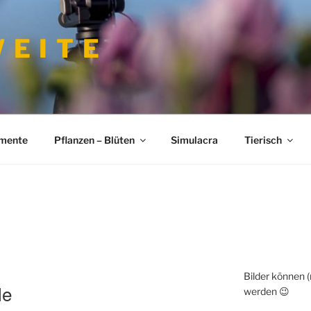
 E I T E
imente
Pflanzen – Blüten
Simulacra
Tierisch
Bilder können 
le
werden 😉