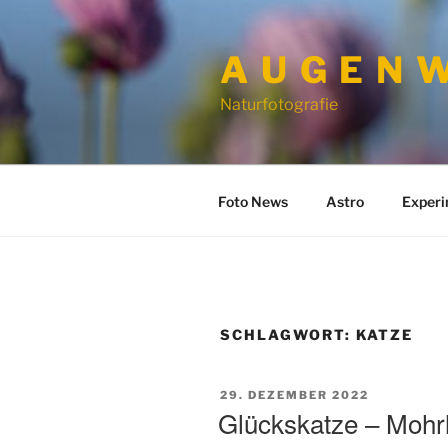
Zum
Inhalt
A U G E N W
springen
Naturfotografie
Foto News
Astro
Exper
SCHLAGWORT:
KATZE
VERÖFFENTLICHT
29. DEZEMBER 2022
AM
Glückskatze – Mohr