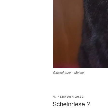
Glückskatze – Mohrle
VERÖFFENTLICHT
4. FEBRUAR 2022
AM
Scheinriese ?