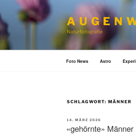
Zum
Inhalt
A U G E N W
springen
Naturfotografie
Foto News
Astro
Exper
SCHLAGWORT:
MÄNNER
VERÖFFENTLICHT
14. MÄRZ 2026
AM
«gehörnte» Männer