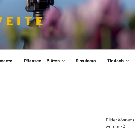
 E I T E
imente
Pflanzen – Blüten
Simulacra
Tierisch
Bilder können 
werden 😉