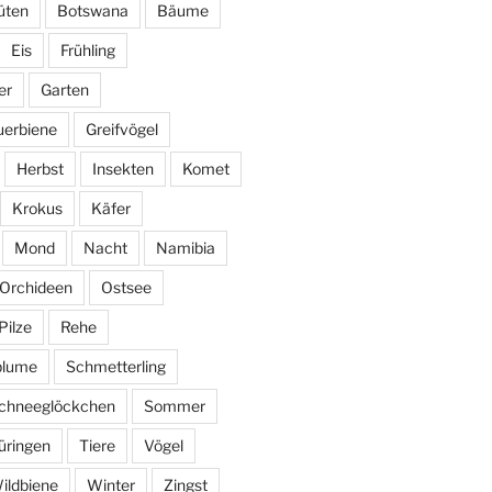
üten
Botswana
Bäume
Eis
Frühling
er
Garten
uerbiene
Greifvögel
Herbst
Insekten
Komet
Krokus
Käfer
Mond
Nacht
Namibia
Orchideen
Ostsee
Pilze
Rehe
blume
Schmetterling
chneeglöckchen
Sommer
üringen
Tiere
Vögel
ildbiene
Winter
Zingst