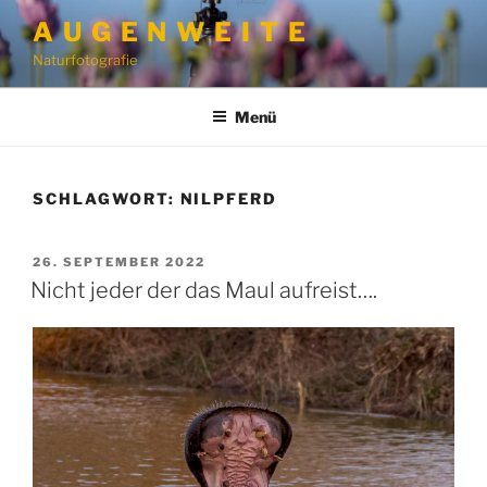
Zum
A U G E N W E I T E
Inhalt
Naturfotografie
springen
Menü
SCHLAGWORT:
NILPFERD
VERÖFFENTLICHT
26. SEPTEMBER 2022
AM
Nicht jeder der das Maul aufreist….