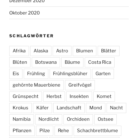
Dezember 2020
Oktober 2020
SCHLAGWÖRTER
Afrika
Alaska
Astro
Blumen
Blätter
Blüten
Botswana
Bäume
Costa Rica
Eis
Frühling
Frühlingsblüher
Garten
gehörnte Mauerbiene
Greifvögel
Grünspecht
Herbst
Insekten
Komet
Krokus
Käfer
Landschaft
Mond
Nacht
Namibia
Nordlicht
Orchideen
Ostsee
Pflanzen
Pilze
Rehe
Schachbrettblume