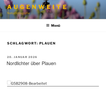
Zum
A U G E N W E I T E
Inhalt
Naturfotografie
springen
Menü
SCHLAGWORT:
PLAUEN
VERÖFFENTLICHT
20. JANUAR 2026
AM
Nordlichter über Plauen