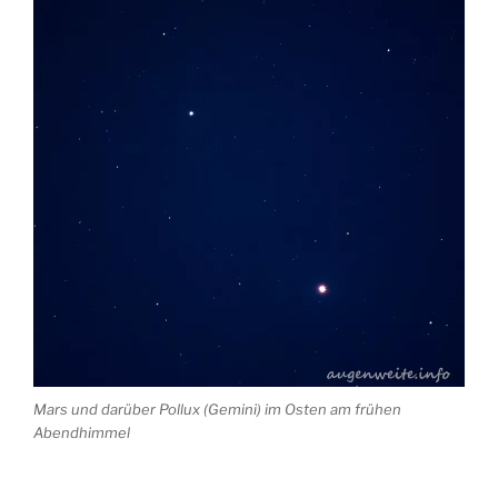
Mars und darüber Pollux (Gemini) im Osten am frühen
Abendhimmel