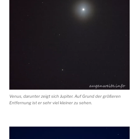
Venus, darunter zeigt sich Jupiter. Auf Grund der größeren
Entfernung ist er sehr viel kleiner zu sehen.