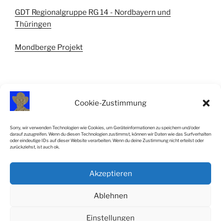
GDT Regionalgruppe RG 14 - Nordbayern und
Thüringen
Mondberge Projekt
Cookie-Zustimmung
IMPRESSUM
Sorry, wir verwenden Technologien wie Cookies, um Geräteinformationen zu speichern und/oder
darauf zuzugreifen. Wenn du diesen Technologien zustimmst, können wir Daten wie das Surfverhalten
Impressum
oder eindeutige IDs auf dieser Website verarbeiten. Wenn du deine Zustimmung nicht erteilst oder
zurückziehst, ist auch ok.
Cookie-Richtlinie (EU)
Akzeptieren
SiteMap
Ablehnen
Einstellungen