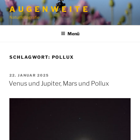
Zum
A U G E N W E I T E
Inhalt
Naturfotografie
springen
Menü
SCHLAGWORT:
POLLUX
VERÖFFENTLICHT
22. JANUAR 2025
AM
Venus und Jupiter, Mars und Pollux