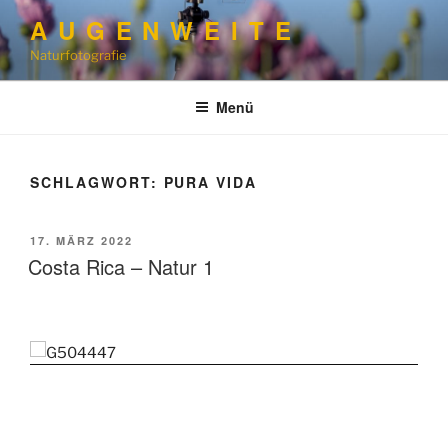
Zum
A U G E N W E I T E
Inhalt
Naturfotografie
springen
Menü
SCHLAGWORT:
PURA VIDA
VERÖFFENTLICHT
17. MÄRZ 2022
AM
Costa Rica – Natur 1