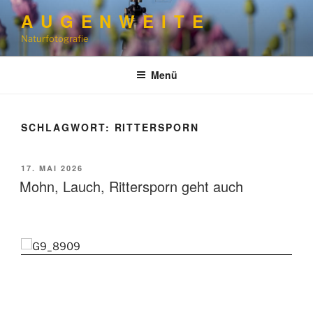
Zum
A U G E N W E I T E
Inhalt
Naturfotografie
springen
Menü
SCHLAGWORT:
RITTERSPORN
VERÖFFENTLICHT
17. MAI 2026
AM
Mohn, Lauch, Rittersporn geht auch