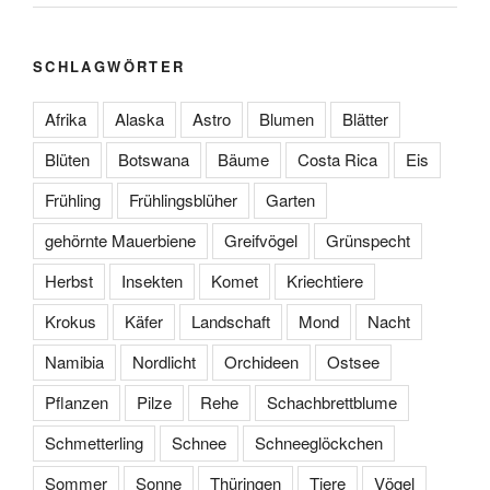
SCHLAGWÖRTER
Afrika
Alaska
Astro
Blumen
Blätter
Blüten
Botswana
Bäume
Costa Rica
Eis
Frühling
Frühlingsblüher
Garten
gehörnte Mauerbiene
Greifvögel
Grünspecht
Herbst
Insekten
Komet
Kriechtiere
Krokus
Käfer
Landschaft
Mond
Nacht
Namibia
Nordlicht
Orchideen
Ostsee
Pflanzen
Pilze
Rehe
Schachbrettblume
Schmetterling
Schnee
Schneeglöckchen
Sommer
Sonne
Thüringen
Tiere
Vögel