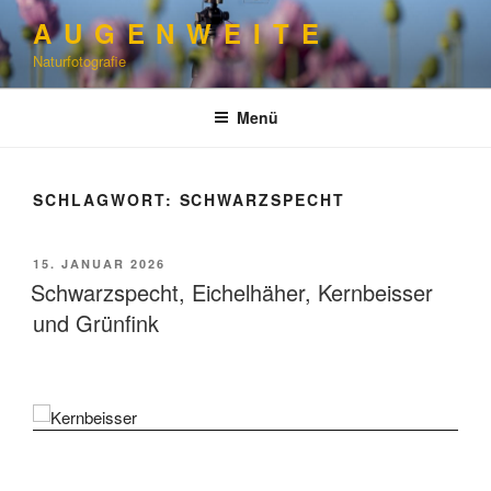
Zum
A U G E N W E I T E
Inhalt
Naturfotografie
springen
Menü
SCHLAGWORT:
SCHWARZSPECHT
VERÖFFENTLICHT
15. JANUAR 2026
AM
Schwarzspecht, Eichelhäher, Kernbeisser
und Grünfink