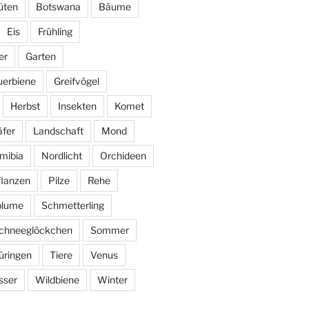
üten
Botswana
Bäume
Eis
Frühling
er
Garten
uerbiene
Greifvögel
Herbst
Insekten
Komet
fer
Landschaft
Mond
mibia
Nordlicht
Orchideen
flanzen
Pilze
Rehe
blume
Schmetterling
chneeglöckchen
Sommer
üringen
Tiere
Venus
sser
Wildbiene
Winter