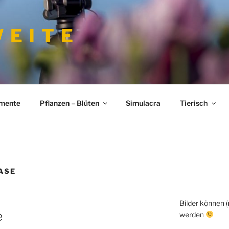
 E I T E
imente
Pflanzen – Blüten
Simulacra
Tierisch
ASE
Bilder können 
e
werden