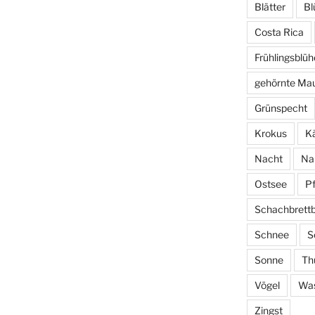
Blätter
Bl
Costa Rica
Frühlingsblüh
gehörnte Ma
Grünspecht
Krokus
Kä
Nacht
Na
Ostsee
P
Schachbrett
Schnee
S
Sonne
Th
Vögel
Wa
Zingst