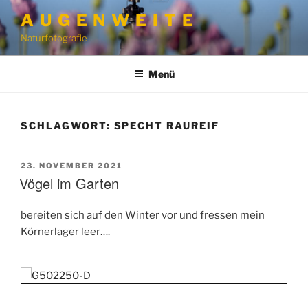
Zum
A U G E N W E I T E
Inhalt
Naturfotografie
springen
Menü
SCHLAGWORT:
SPECHT RAUREIF
VERÖFFENTLICHT
23. NOVEMBER 2021
AM
Vögel im Garten
bereiten sich auf den Winter vor und fressen mein
Körnerlager leer….