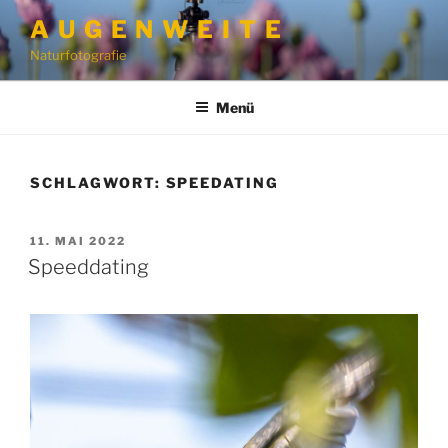
Zum
A U G E N W E I T E
Inhalt
Naturfotografie
springen
Menü
SCHLAGWORT:
SPEEDATING
VERÖFFENTLICHT
11. MAI 2022
AM
Speeddating