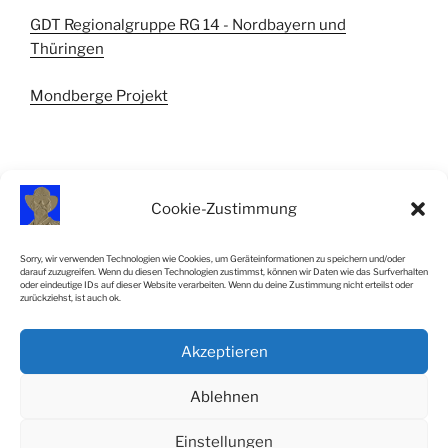
GDT Regionalgruppe RG 14 - Nordbayern und
Thüringen
Mondberge Projekt
Cookie-Zustimmung
IMPRESSUM
Sorry, wir verwenden Technologien wie Cookies, um Geräteinformationen zu speichern und/oder
darauf zuzugreifen. Wenn du diesen Technologien zustimmst, können wir Daten wie das Surfverhalten
Impressum
oder eindeutige IDs auf dieser Website verarbeiten. Wenn du deine Zustimmung nicht erteilst oder
zurückziehst, ist auch ok.
Cookie-Richtlinie (EU)
Akzeptieren
SiteMap
Ablehnen
Einstellungen