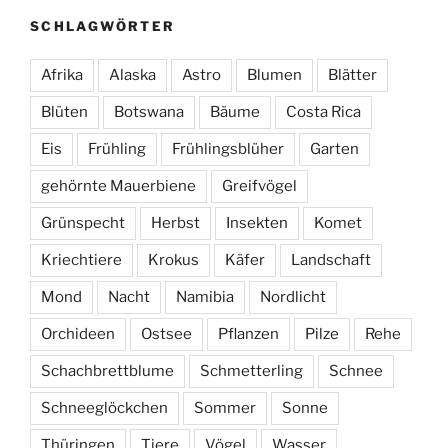
SCHLAGWÖRTER
Afrika
Alaska
Astro
Blumen
Blätter
Blüten
Botswana
Bäume
Costa Rica
Eis
Frühling
Frühlingsblüher
Garten
gehörnte Mauerbiene
Greifvögel
Grünspecht
Herbst
Insekten
Komet
Kriechtiere
Krokus
Käfer
Landschaft
Mond
Nacht
Namibia
Nordlicht
Orchideen
Ostsee
Pflanzen
Pilze
Rehe
Schachbrettblume
Schmetterling
Schnee
Schneeglöckchen
Sommer
Sonne
Thüringen
Tiere
Vögel
Wasser