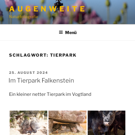
Zum
A U G E N W E I T E
Inhalt
Naturfotografie
springen
Menü
SCHLAGWORT:
TIERPARK
VERÖFFENTLICHT
25. AUGUST 2024
AM
Im Tierpark Falkenstein
Ein kleiner netter Tierpark im Vogtland