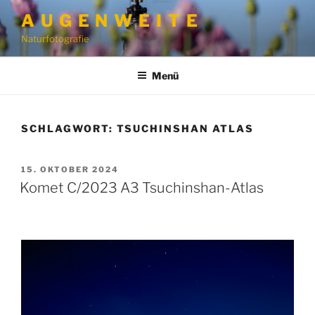
Zum
A U G E N W E I T E
Inhalt
Naturfotografie
springen
Menü
SCHLAGWORT:
TSUCHINSHAN ATLAS
VERÖFFENTLICHT
15. OKTOBER 2024
AM
Komet C/2023 A3 Tsuchinshan-Atlas