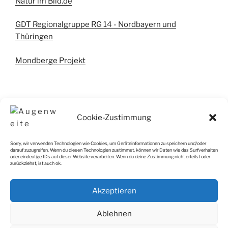
Natur im Bild.de
GDT Regionalgruppe RG 14 - Nordbayern und
Thüringen
Mondberge Projekt
Cookie-Zustimmung
IMPRESSUM
Sorry, wir verwenden Technologien wie Cookies, um Geräteinformationen zu speichern und/oder
darauf zuzugreifen. Wenn du diesen Technologien zustimmst, können wir Daten wie das Surfverhalten
Impressum
oder eindeutige IDs auf dieser Website verarbeiten. Wenn du deine Zustimmung nicht erteilst oder
zurückziehst, ist auch ok.
Cookie-Richtlinie (EU)
Akzeptieren
SiteMap
Ablehnen