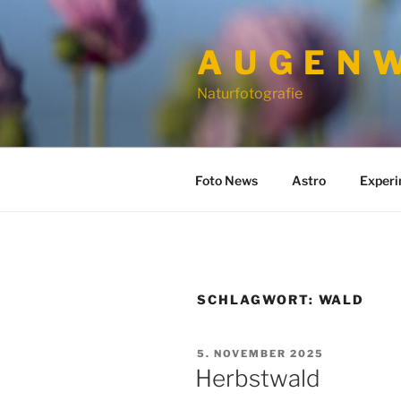
Zum
Inhalt
A U G E N W
springen
Naturfotografie
Foto News
Astro
Exper
SCHLAGWORT:
WALD
VERÖFFENTLICHT
5. NOVEMBER 2025
AM
Herbstwald