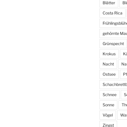
Blätter
Bl
Costa Rica
Frühlingsblüh
gehörnte Ma
Grünspecht
Krokus
Kä
Nacht
Na
Ostsee
P
Schachbrett
Schnee
S
Sonne
Th
Vögel
Wa
Zingst