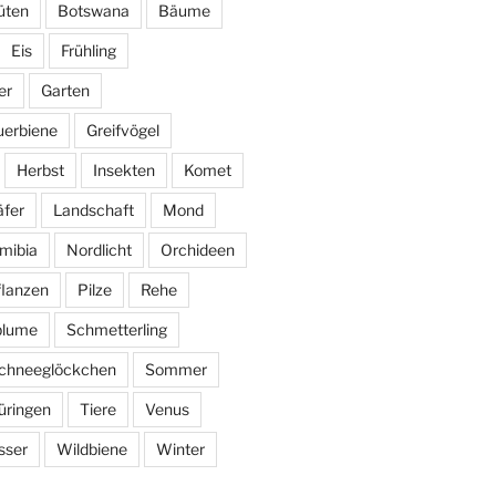
üten
Botswana
Bäume
Eis
Frühling
er
Garten
uerbiene
Greifvögel
Herbst
Insekten
Komet
fer
Landschaft
Mond
mibia
Nordlicht
Orchideen
flanzen
Pilze
Rehe
blume
Schmetterling
chneeglöckchen
Sommer
üringen
Tiere
Venus
sser
Wildbiene
Winter