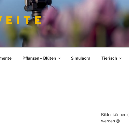
 E I T E
imente
Pflanzen – Blüten
Simulacra
Tierisch
Bilder können 
werden 😉