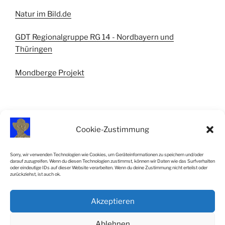
Natur im Bild.de
GDT Regionalgruppe RG 14 - Nordbayern und
Thüringen
Mondberge Projekt
Cookie-Zustimmung
IMPRESSUM
Sorry, wir verwenden Technologien wie Cookies, um Geräteinformationen zu speichern und/oder
darauf zuzugreifen. Wenn du diesen Technologien zustimmst, können wir Daten wie das Surfverhalten
Impressum
oder eindeutige IDs auf dieser Website verarbeiten. Wenn du deine Zustimmung nicht erteilst oder
zurückziehst, ist auch ok.
Cookie-Richtlinie (EU)
Akzeptieren
SiteMap
Ablehnen