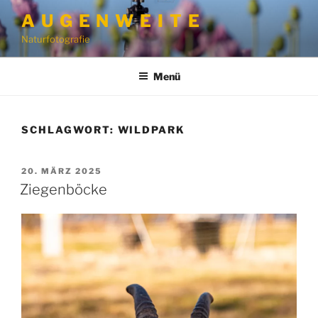
Zum
A U G E N W E I T E
Inhalt
Naturfotografie
springen
Menü
SCHLAGWORT:
WILDPARK
VERÖFFENTLICHT
20. MÄRZ 2025
AM
Ziegenböcke