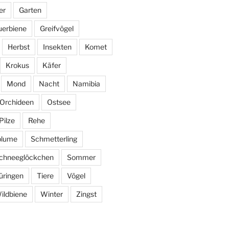
er
Garten
uerbiene
Greifvögel
Herbst
Insekten
Komet
Krokus
Käfer
Mond
Nacht
Namibia
Orchideen
Ostsee
Pilze
Rehe
blume
Schmetterling
chneeglöckchen
Sommer
üringen
Tiere
Vögel
ildbiene
Winter
Zingst