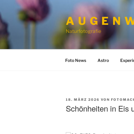
Zum
Inhalt
A U G E N W
springen
Naturfotografie
Foto News
Astro
Exper
VERÖFFENTLICHT
18. MÄRZ 2026
VON
FOTOMAC
AM
Schönheiten in Eis