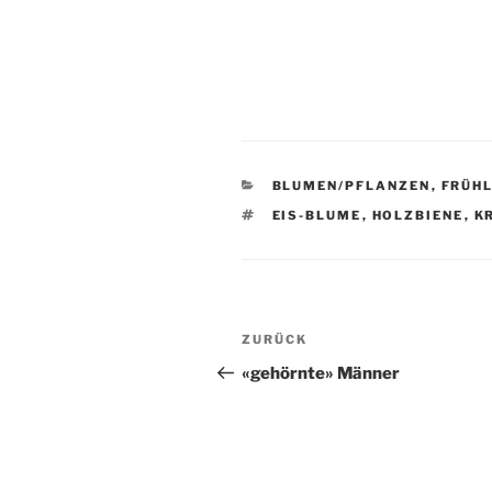
KATEGORIEN
BLUMEN/PFLANZEN
,
FRÜHL
SCHLAGWÖRTER
EIS-BLUME
,
HOLZBIENE
,
K
Beitragsnavigation
Vorheriger
ZURÜCK
Beitrag
«gehörnte» Männer