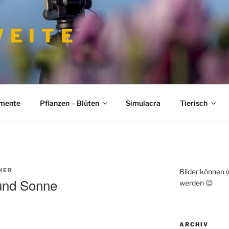
 E I T E
imente
Pflanzen – Blüten
Simulacra
Tierisch
HER
Bilder können 
 und Sonne
werden 😉
ARCHIV