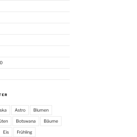
20
TER
ska
Astro
Blumen
üten
Botswana
Bäume
Eis
Frühling