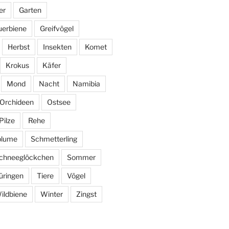
er
Garten
uerbiene
Greifvögel
Herbst
Insekten
Komet
Krokus
Käfer
Mond
Nacht
Namibia
Orchideen
Ostsee
Pilze
Rehe
blume
Schmetterling
chneeglöckchen
Sommer
üringen
Tiere
Vögel
ildbiene
Winter
Zingst