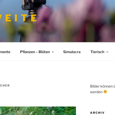
 E I T E
imente
Pflanzen – Blüten
Simulacra
Tierisch
CHER
Bilder können 
werden
ARCHIV