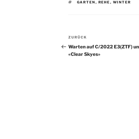
SCHLAGWÖRTER
GARTEN
,
REHE
,
WINTER
Beitragsnavigation
Vorheriger
ZURÜCK
Beitrag
Warten auf C/2022 E3(ZTF) u
«Clear Skyes»