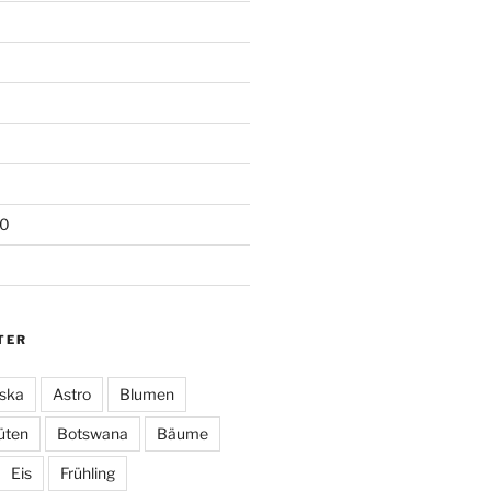
20
TER
ska
Astro
Blumen
üten
Botswana
Bäume
Eis
Frühling