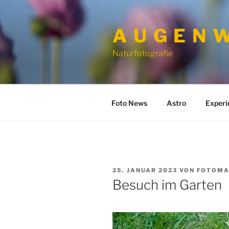
Zum
Inhalt
A U G E N W
springen
Naturfotografie
Foto News
Astro
Exper
VERÖFFENTLICHT
25. JANUAR 2023
VON
FOTOMA
AM
Besuch im Garten