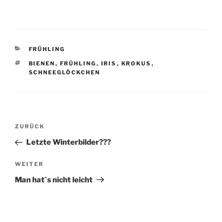
KATEGORIEN
FRÜHLING
SCHLAGWÖRTER
BIENEN
,
FRÜHLING
,
IRIS
,
KROKUS
,
SCHNEEGLÖCKCHEN
Beitragsnavigation
Vorheriger
ZURÜCK
Beitrag
Letzte Winterbilder???
Nächster
WEITER
Beitrag
Man hat´s nicht leicht