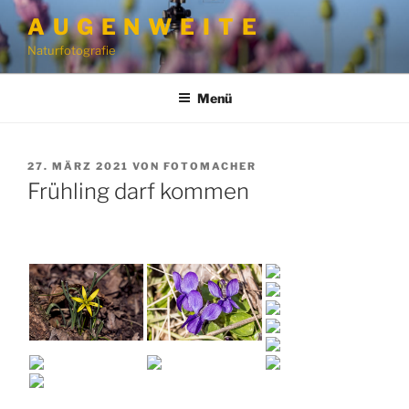
Zum
A U G E N W E I T E
Inhalt
Naturfotografie
springen
Menü
VERÖFFENTLICHT
27. MÄRZ 2021
VON
FOTOMACHER
AM
Frühling darf kommen