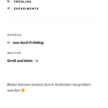
KATEGORIEN
FRÜHLING
SCHLAGWÖRTER
EXPERIMENTE
Beitragsnavigation
Vorheriger
ZURÜCK
Beitrag
nun doch Frühling
Nächster
WEITER
Beitrag
Groß und klein
Bilder können (meist) durch Anklicken vergrößert
werden