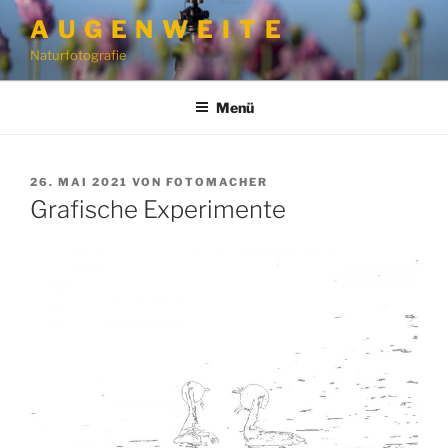
Zum
A U G E N W E I T E
Inhalt
Naturfotografie
springen
Menü
VERÖFFENTLICHT
26. MAI 2021
VON
FOTOMACHER
AM
Grafische Experimente