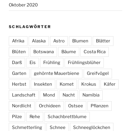
Oktober 2020
SCHLAGWÖRTER
Afrika
Alaska
Astro
Blumen
Blätter
Blüten
Botswana
Bäume
Costa Rica
Darß
Eis
Frühling
Frühlingsblüher
Garten
gehörnte Mauerbiene
Greifvögel
Herbst
Insekten
Komet
Krokus
Käfer
Landschaft
Mond
Nacht
Namibia
Nordlicht
Orchideen
Ostsee
Pflanzen
Pilze
Rehe
Schachbrettblume
Schmetterling
Schnee
Schneeglöckchen