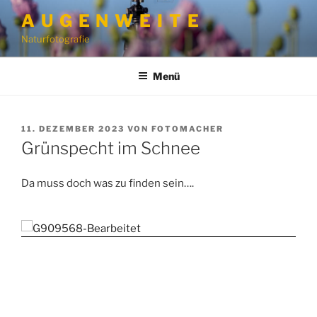
Zum
A U G E N W E I T E
Inhalt
Naturfotografie
springen
Menü
VERÖFFENTLICHT
11. DEZEMBER 2023
VON
FOTOMACHER
AM
Grünspecht im Schnee
Da muss doch was zu finden sein….