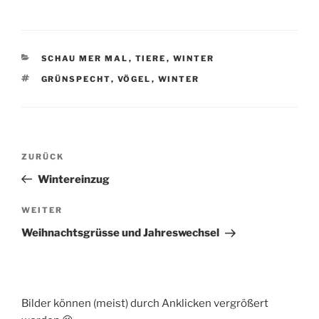
KATEGORIEN
SCHAU MER MAL
,
TIERE
,
WINTER
SCHLAGWÖRTER
GRÜNSPECHT
,
VÖGEL
,
WINTER
Beitragsnavigation
Vorheriger
ZURÜCK
Beitrag
Wintereinzug
Nächster
WEITER
Beitrag
Weihnachtsgrüsse und Jahreswechsel
Bilder können (meist) durch Anklicken vergrößert