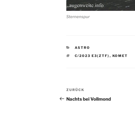
Sternenspur
KATEGORIEN
ASTRO
SCHLAGWÖRTER
C/2023 E3(ZTF)
,
KOMET
Beitragsnavigation
Vorheriger
ZURÜCK
Beitrag
Nachts bei Vollmond