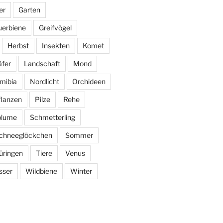
er
Garten
uerbiene
Greifvögel
Herbst
Insekten
Komet
fer
Landschaft
Mond
mibia
Nordlicht
Orchideen
flanzen
Pilze
Rehe
blume
Schmetterling
chneeglöckchen
Sommer
üringen
Tiere
Venus
sser
Wildbiene
Winter