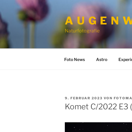
Zum
Inhalt
A U G E N W
springen
Naturfotografie
Foto News
Astro
Exper
VERÖFFENTLICHT
9. FEBRUAR 2023
VON
FOTOMA
AM
Komet C/2022 E3 