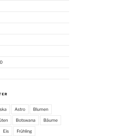
20
TER
ska
Astro
Blumen
üten
Botswana
Bäume
Eis
Frühling