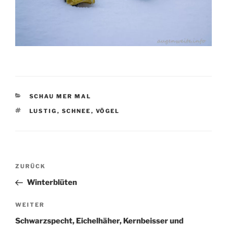
KATEGORIEN
SCHAU MER MAL
SCHLAGWÖRTER
LUSTIG
,
SCHNEE
,
VÖGEL
Beitragsnavigation
Vorheriger
ZURÜCK
Beitrag
Winterblüten
Nächster
WEITER
Beitrag
Schwarzspecht, Eichelhäher, Kernbeisser und