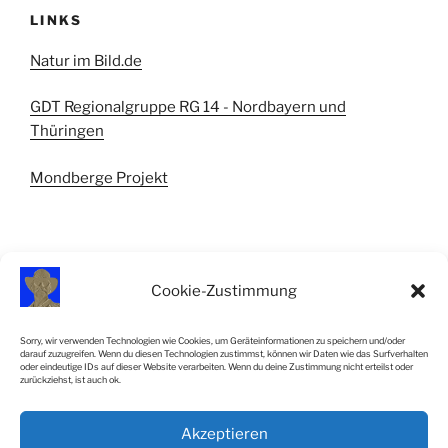
LINKS
Natur im Bild.de
GDT Regionalgruppe RG 14 - Nordbayern und
Thüringen
Mondberge Projekt
Cookie-Zustimmung
IMPRESSUM
Sorry, wir verwenden Technologien wie Cookies, um Geräteinformationen zu speichern und/oder
darauf zuzugreifen. Wenn du diesen Technologien zustimmst, können wir Daten wie das Surfverhalten
Impressum
oder eindeutige IDs auf dieser Website verarbeiten. Wenn du deine Zustimmung nicht erteilst oder
zurückziehst, ist auch ok.
Cookie-Richtlinie (EU)
Akzeptieren
SiteMap