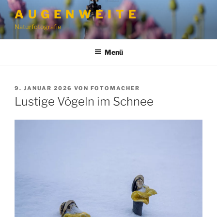
Zum
A U G E N W E I T E
Inhalt
Naturfotografie
springen
Menü
VERÖFFENTLICHT
9. JANUAR 2026
VON
FOTOMACHER
AM
Lustige Vögeln im Schnee