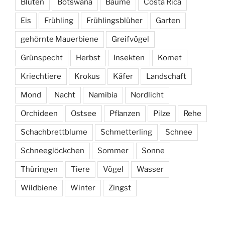
Blüten
Botswana
Bäume
Costa Rica
Eis
Frühling
Frühlingsblüher
Garten
gehörnte Mauerbiene
Greifvögel
Grünspecht
Herbst
Insekten
Komet
Kriechtiere
Krokus
Käfer
Landschaft
Mond
Nacht
Namibia
Nordlicht
Orchideen
Ostsee
Pflanzen
Pilze
Rehe
Schachbrettblume
Schmetterling
Schnee
Schneeglöckchen
Sommer
Sonne
Thüringen
Tiere
Vögel
Wasser
Wildbiene
Winter
Zingst