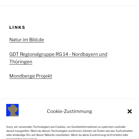
LINKS
Natur im Bild.de
GDT Regionalgruppe RG 14 - Nordbayern und
Thüringen
Mondberge Projekt
Cookie-Zustimmung
IMPRESSUM
Sorry, wir verwenden Technologien wie Cookies, um Geräteinformationen zu speichern und/oder
darauf zuzugreifen. Wenn du diesen Technologien zustimmst, können wir Daten wie das Surfverhalten
Impressum
oder eindeutige IDs auf dieser Website verarbeiten. Wenn du deine Zustimmung nicht erteilst oder
zurückziehst, ist auch ok.