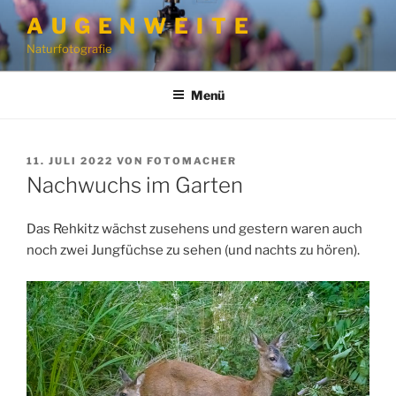
Zum
A U G E N W E I T E
Inhalt
Naturfotografie
springen
Menü
VERÖFFENTLICHT
11. JULI 2022
VON
FOTOMACHER
AM
Nachwuchs im Garten
Das Rehkitz wächst zusehens und gestern waren auch
noch zwei Jungfüchse zu sehen (und nachts zu hören).