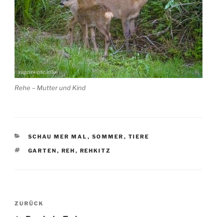
Rehe – Mutter und Kind
KATEGORIEN
SCHAU MER MAL
,
SOMMER
,
TIERE
SCHLAGWÖRTER
GARTEN
,
REH
,
REHKITZ
Beitragsnavigation
Vorheriger
ZURÜCK
Beitrag