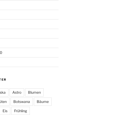
20
TER
ska
Astro
Blumen
üten
Botswana
Bäume
Eis
Frühling