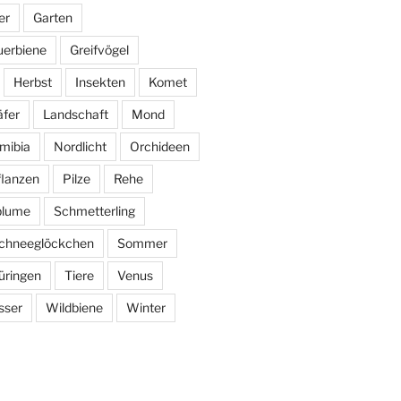
er
Garten
uerbiene
Greifvögel
Herbst
Insekten
Komet
fer
Landschaft
Mond
mibia
Nordlicht
Orchideen
flanzen
Pilze
Rehe
blume
Schmetterling
chneeglöckchen
Sommer
üringen
Tiere
Venus
sser
Wildbiene
Winter