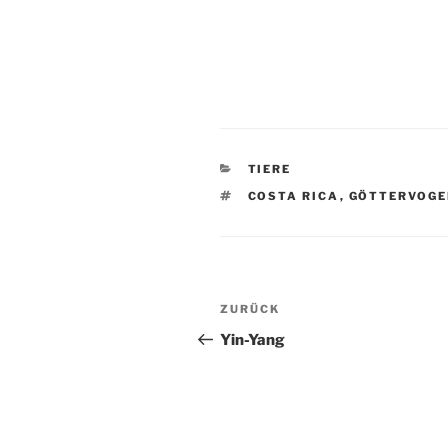
KATEGORIEN
TIERE
SCHLAGWÖRTER
COSTA RICA
,
GÖTTERVOGE
Beitragsnavigation
Vorheriger
ZURÜCK
Beitrag
Yin-Yang