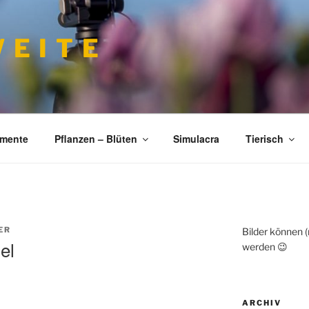
 E I T E
imente
Pflanzen – Blüten
Simulacra
Tierisch
ER
Bilder können 
el
werden 😉
ARCHIV