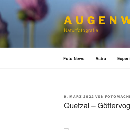
Zum
Inhalt
A U G E N W
springen
Naturfotografie
Foto News
Astro
Exper
VERÖFFENTLICHT
9. MÄRZ 2022
VON
FOTOMACH
AM
Quetzal – Göttervog