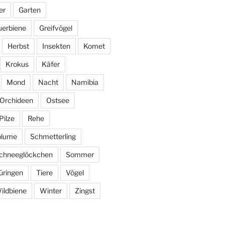
er
Garten
uerbiene
Greifvögel
Herbst
Insekten
Komet
Krokus
Käfer
Mond
Nacht
Namibia
Orchideen
Ostsee
Pilze
Rehe
blume
Schmetterling
chneeglöckchen
Sommer
üringen
Tiere
Vögel
ildbiene
Winter
Zingst