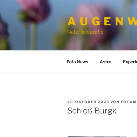
Zum
Inhalt
A U G E N W
springen
Naturfotografie
Foto News
Astro
Exper
VERÖFFENTLICHT
17. OKTOBER 2023
VON
FOTOM
AM
Schloß Burgk