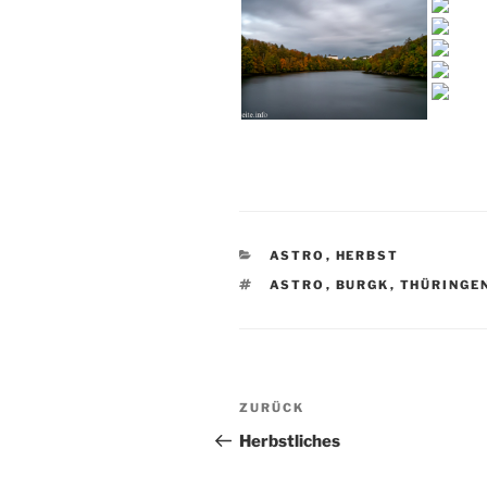
KATEGORIEN
ASTRO
,
HERBST
SCHLAGWÖRTER
ASTRO
,
BURGK
,
THÜRINGE
Beitragsnavigation
Vorheriger
ZURÜCK
Beitrag
Herbstliches