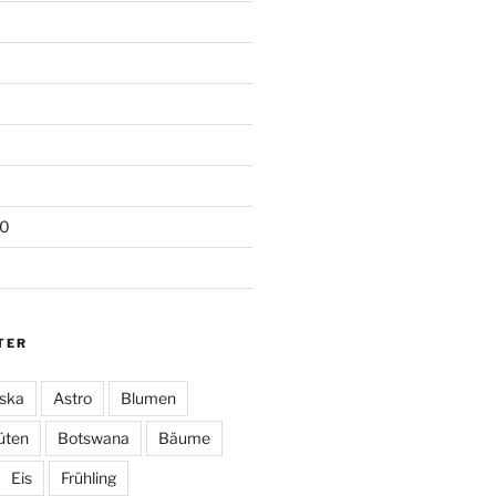
20
TER
ska
Astro
Blumen
üten
Botswana
Bäume
Eis
Frühling