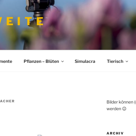
 E I T E
imente
Pflanzen – Blüten
Simulacra
Tierisch
ACHER
Bilder können 
werden 😉
ARCHIV